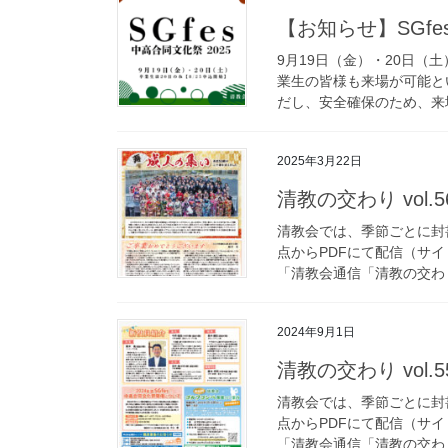
【お知らせ】SGfe
9月19日（金）・20日（土
業生の皆様も来場が可能と
だし、安全確保のため、来場
2025年3月22日
清教の交わり vol
清教会では、季節ごとに封
点からPDFにて配信（サ
「清教会通信「清教の交わり
2024年9月1日
清教の交わり vol
清教会では、季節ごとに封
点からPDFにて配信（サ
「清教会通信「清教の交わり