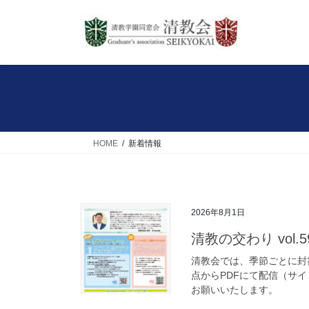
コ
ナ
ン
ビ
テ
ゲ
ン
ー
ツ
シ
へ
ョ
ス
ン
キ
に
ッ
移
HOME
新着情報
プ
動
2026年8月1日
清教の交わり vol
清教会では、季節ごとに封
点からPDFにて配信（サ
お願いいたします。