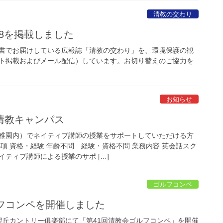
清教の交わり
.58を掲載しました
書でお届けしている広報誌「清教の交わり」を、環境保護の観
イト掲載およびメール配信）しています。お切り替えのご協力を
お知らせ
清教キャンパス
稚園内）でネイティブ講師の授業をサポートしていただける方
項 資格・経験 年齢不問 経験・資格不問 業務内容 英会話スク
ティブ講師による授業のサポ […]
ゴルフコンペ
ルフコンペを開催しました
）、聖丘カントリー俱楽部にて「第41回清教会ゴルフコンペ」を開催