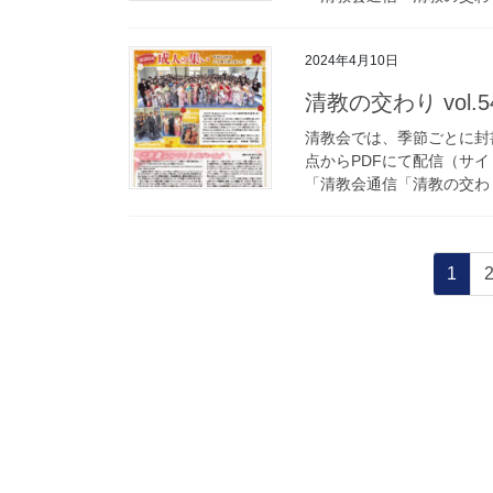
2024年4月10日
清教の交わり vol
清教会では、季節ごとに封
点からPDFにて配信（サ
「清教会通信「清教の交わり
固
1
定
投
ペ
ー
稿
ジ
の
ペ