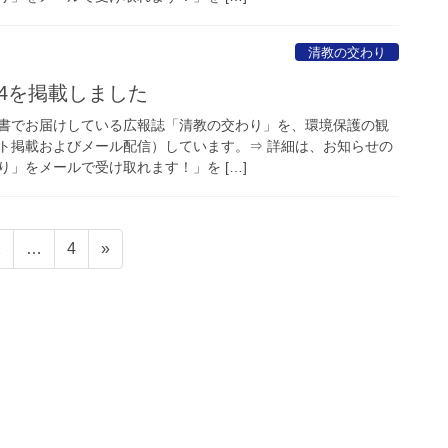
清教の交わり
.54を掲載しました
書でお届けしている広報誌「清教の交わり」を、環境保護の観
イト掲載およびメール配信）しています。⇒ 詳細は、お知らせの
」をメールで受け取れます！」を […]
固
固
2
…
4
»
定
定
ペ
ペ
ー
ー
ジ
ジ